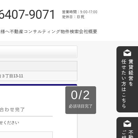
6407-9071
営業時間：9:00-17:00
定休日：日祝
社様へ
不動産コンサルティング
物件検索
会社概要
丁目13-11
0
/
2
必須項目完了
せください