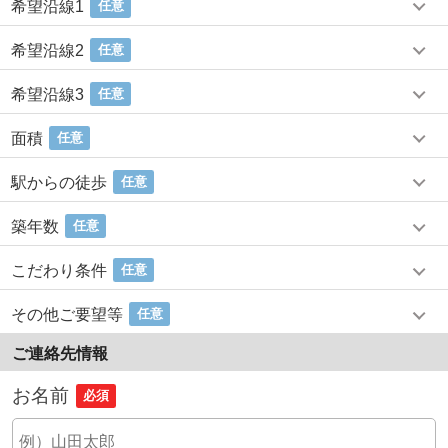
希望沿線1
任意
希望沿線2
任意
希望沿線3
任意
面積
任意
駅からの徒歩
任意
築年数
任意
こだわり条件
任意
その他ご要望等
任意
ご連絡先情報
お名前
必須