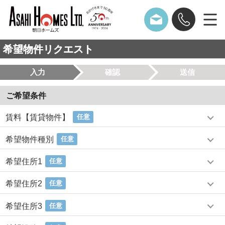
希望物件リクエスト
入力
確認
送信
ご希望条件
賃料【賃貸物件】
任意
希望物件種別
任意
希望住所1
任意
希望住所2
任意
希望住所3
任意