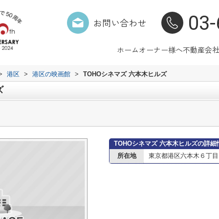
03-
お問い合わせ
ホーム
オーナー様へ
不動産会
>
港区
>
港区の映画館
>
TOHOシネマズ 六本木ヒルズ
ズ
TOHOシネマズ 六本木ヒルズの詳細
所在地
東京都港区六本木６丁目