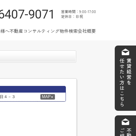
6407-9071
営業時間：9:00-17:00
定休日：日祝
社様へ
不動産コンサルティング
物件検索
会社概要
目４－３
MAP
▼