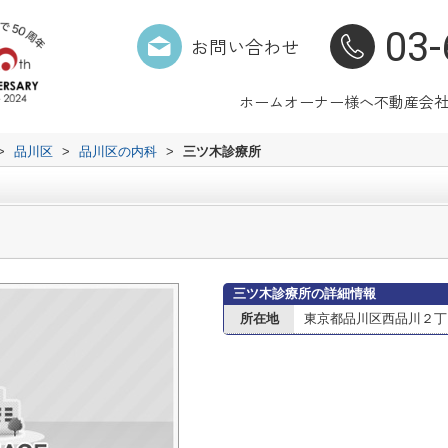
03-
お問い合わせ
ホーム
オーナー様へ
不動産会
>
品川区
>
品川区の内科
>
三ツ木診療所
三ツ木診療所の詳細情報
所在地
東京都品川区西品川２丁目1