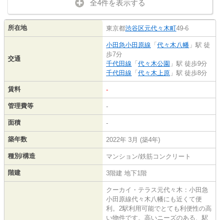
全4件を表示する
所在地
東京都
渋谷区
元代々木町
49-6
小田急小田原線
「
代々木八幡
」駅 徒
歩7分
交通
千代田線
「
代々木公園
」駅 徒歩9分
千代田線
「
代々木上原
」駅 徒歩8分
賃料
-
管理費等
-
面積
-
築年数
2022年 3月 (築4年)
種別/構造
マンション/鉄筋コンクリート
階建
3階建 地下1階
クーカイ・テラス元代々木：小田急
小田原線代々木八幡にも近くて便
利。2駅利用可能でとても利便性の高
い物件です。高いニーズのある、駅