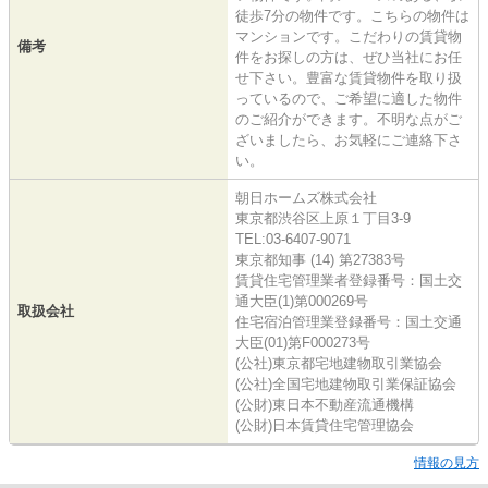
徒歩7分の物件です。こちらの物件は
マンションです。こだわりの賃貸物
備考
件をお探しの方は、ぜひ当社にお任
せ下さい。豊富な賃貸物件を取り扱
っているので、ご希望に適した物件
のご紹介ができます。不明な点がご
ざいましたら、お気軽にご連絡下さ
い。
朝日ホームズ株式会社
東京都渋谷区上原１丁目3-9
TEL:03-6407-9071
東京都知事 (14) 第27383号
賃貸住宅管理業者登録番号：国土交
通大臣(1)第000269号
取扱会社
住宅宿泊管理業登録番号：国土交通
大臣(01)第F000273号
(公社)東京都宅地建物取引業協会
(公社)全国宅地建物取引業保証協会
(公財)東日本不動産流通機構
(公財)日本賃貸住宅管理協会
情報の見方