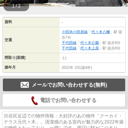
1 / 2
賃料
-
小田急小田原線
「
代々木八幡
」駅 徒
歩7分
交通
千代田線
「
代々木公園
」駅 徒歩9分
千代田線
「
代々木上原
」駅 徒歩8分
間取り(面積)
-(-)
築年月
2022年 3月(築4年)
メールでお問い合わせする(無料)
電話でお問い合わせする
渋谷区近辺での物件情報：大好評のあの物件「クーカイ・
テラス元代々木」。清潔感のある室内が魅力的な2022年築
の物件となっており、一押しです。周辺に駅が二つあり、