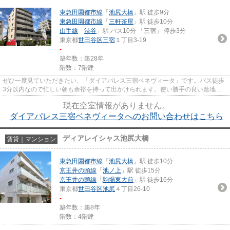
東急田園都市線
「
池尻大橋
」駅 徒歩9分
東急田園都市線
「
三軒茶屋
」駅 徒歩10分
山手線
「
渋谷
」駅 バス10分 「三宿」 停歩3分
東京都
世田谷区
三宿
１丁目3-19
-
築年数：築28年
階数：7階建
ぜひ一度見ていただきたい、「ダイアパレス三宿ベネヴィータ」です。バス徒歩
3分以内なので忙しい朝も余裕を持って出かけられます。使い勝手の良い敷地内
ごみ置き場付。セキュリティ、...
現在空室情報がありません。
ダイアパレス三宿ベネヴィータへのお問い合わせはこちら
ディアレイシャス池尻大橋
賃貸｜マンション
東急田園都市線
「
池尻大橋
」駅 徒歩10分
京王井の頭線
「
池ノ上
」駅 徒歩15分
京王井の頭線
「
駒場東大前
」駅 徒歩16分
東京都
世田谷区
池尻
４丁目26-10
-
築年数：築8年
階数：4階建