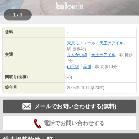
1 / 9
賃料
-
東京モノレール
「
天王洲アイル
」
駅 徒歩4分
交通
りんかい線
「
天王洲アイル
」駅 徒歩
7分
山手線
「
品川
」駅 徒歩13分
間取り(面積)
-(-)
築年月
2005年 10月(築20年)
メールでお問い合わせする(無料)
電話でお問い合わせする