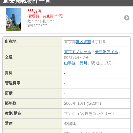
過去掲載物件一覧
***
万円
(管理費・共益費 ***円)
敷：***｜礼：***
8階 / *** / ***
所在地
東京都
港区
港南
４丁目6
東京モノレール
「
天王洲アイル
」
交通
駅 徒歩4～7分
山手線
「
品川
」駅 徒歩13分
賃料
-
管理費等
-
面積
-
築年数
2005年 10月 (築20年)
種別/構造
マンション/鉄筋コンクリート
階建
42階建