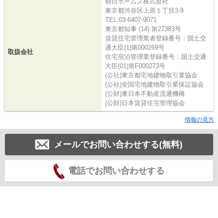
朝日ホームズ株式会社
東京都渋谷区上原１丁目3-9
TEL:03-6407-9071
東京都知事 (14) 第27383号
賃貸住宅管理業者登録番号：国土交
通大臣(1)第000269号
取扱会社
住宅宿泊管理業登録番号：国土交通
大臣(01)第F000273号
(公社)東京都宅地建物取引業協会
(公社)全国宅地建物取引業保証協会
(公財)東日本不動産流通機構
(公財)日本賃貸住宅管理協会
情報の見方
メールでお問い合わせする(無料)
電話でお問い合わせする