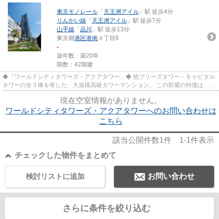
東京モノレール
「
天王洲アイル
」駅 徒歩4分
りんかい線
「
天王洲アイル
」駅 徒歩7分
山手線
「
品川
」駅 徒歩13分
東京都
港区
港南
４丁目6
-
築年数：築20年
階数：42階建
◆「ワールドシティタワーズ・アクアタワー」◆ 他ブリーズタワー・キャピタル
タワーの全３棟を有した、大規模高級タワーマンション。 この部屋の特徴は、何
といっても天井高と窓！ 天...
現在空室情報がありません。
ワールドシティタワーズ・アクアタワーへのお問い合わせは
こちら
該当公開件数
1
件
1-1
件表示
チェックした物件をまとめて
検討リストに追加
お問い合わせ
さらに条件を絞り込む