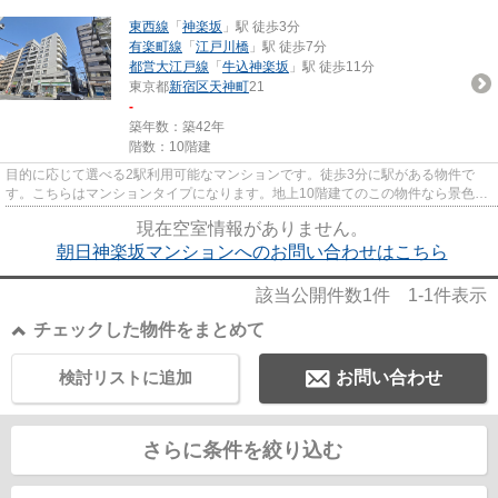
東西線
「
神楽坂
」駅 徒歩3分
有楽町線
「
江戸川橋
」駅 徒歩7分
都営大江戸線
「
牛込神楽坂
」駅 徒歩11分
東京都
新宿区
天神町
21
-
築年数：築42年
階数：10階建
目的に応じて選べる2駅利用可能なマンションです。徒歩3分に駅がある物件で
す。こちらはマンションタイプになります。地上10階建てのこの物件なら景色も
バッチリです。新宿区エリアに...
現在空室情報がありません。
朝日神楽坂マンションへのお問い合わせはこちら
該当公開件数
1
件
1-1
件表示
チェックした物件をまとめて
検討リストに追加
お問い合わせ
さらに条件を絞り込む