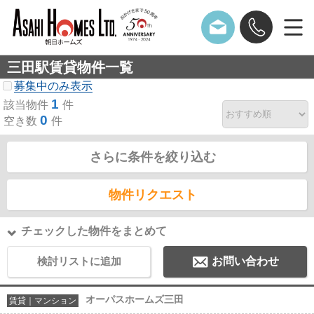
三田駅賃貸物件一覧
募集中のみ表示
1
該当物件
件
0
空き数
件
さらに条件を絞り込む
物件リクエスト
チェックした物件をまとめて
検討リストに追加
お問い合わせ
オーパスホームズ三田
賃貸｜マンション