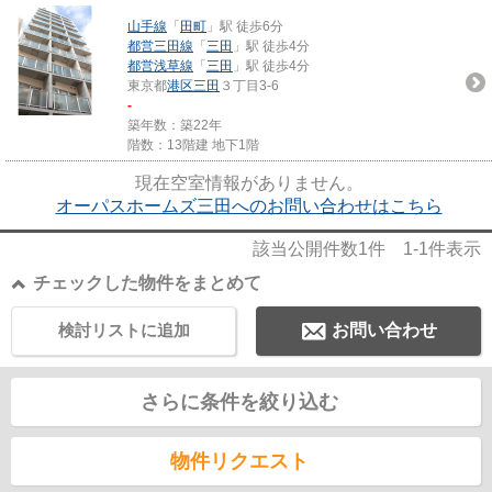
山手線
「
田町
」駅 徒歩6分
都営三田線
「
三田
」駅 徒歩4分
都営浅草線
「
三田
」駅 徒歩4分
東京都
港区
三田
３丁目3-6
-
築年数：築22年
階数：13階建 地下1階
現在空室情報がありません。
オーパスホームズ三田へのお問い合わせはこちら
該当公開件数
1
件
1-1
件表示
チェックした物件をまとめて
検討リストに追加
お問い合わせ
さらに条件を絞り込む
物件リクエスト