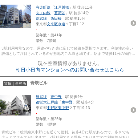
有楽町線
「
江戸川橋
」駅 徒歩11分
丸ノ内線
「
茗荷谷
」駅 徒歩14分
総武線
「
飯田橋
」駅 徒歩15分
東京都
文京区
水道
１丁目7-12
-
築年数：築41年
階数：7階建
3駅利用可能なので、用途や行き先に応じて経路を選択できます。利便性の高い
設備として注目されているのが敷地内ごみ置き場です。駅まで徒歩11分の物件で
す。造りとデザインに関して、...
現在空室情報がありません。
朝日小日向マンションへのお問い合わせはこちら
青蛾ビル
賃貸｜事務所
総武線
「
東中野
」駅 徒歩4分
都営大江戸線
「
東中野
」駅 徒歩4分
東京都
中野区
東中野
２丁目19-13
-
築年数：築25年
階数：4階建
青蛾ビル：総武線東中野にも近くて便利。徒歩4分に駅があるので、歩きでも
楽々とアクセスが出来ます。2駅利用できる場所にありますので利便性がありま