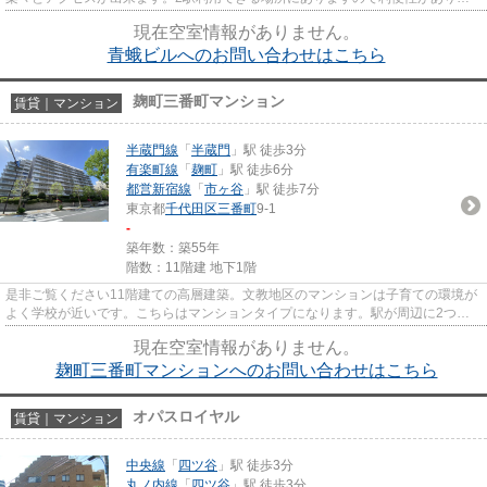
す。
現在空室情報がありません。
青蛾ビルへのお問い合わせはこちら
麹町三番町マンション
賃貸｜マンション
半蔵門線
「
半蔵門
」駅 徒歩3分
有楽町線
「
麹町
」駅 徒歩6分
都営新宿線
「
市ヶ谷
」駅 徒歩7分
東京都
千代田区
三番町
9-1
-
築年数：築55年
階数：11階建 地下1階
是非ご覧ください11階建ての高層建築。文教地区のマンションは子育ての環境が
よく学校が近いです。こちらはマンションタイプになります。駅が周辺に2つあ
るので行動範囲が広がります。...
現在空室情報がありません。
麹町三番町マンションへのお問い合わせはこちら
オパスロイヤル
賃貸｜マンション
中央線
「
四ツ谷
」駅 徒歩3分
丸ノ内線
「
四ツ谷
」駅 徒歩3分