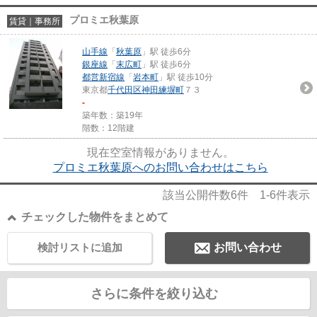
プロミエ秋葉原
賃貸｜事務所
山手線
「
秋葉原
」駅 徒歩6分
銀座線
「
末広町
」駅 徒歩6分
都営新宿線
「
岩本町
」駅 徒歩10分
東京都
千代田区
神田練塀町
７３
-
築年数：築19年
階数：12階建
現在空室情報がありません。
プロミエ秋葉原へのお問い合わせはこちら
該当公開件数
6
件
1-6
件表示
チェックした物件をまとめて
検討リストに追加
お問い合わせ
さらに条件を絞り込む