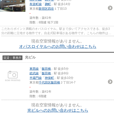
有楽町線
「
麹町
」駅 徒歩14分
東京都
新宿区
四谷
１丁目13
-
築年数：築41年
階数：8階建 地下1階
こだわりポイント満載のオパスロイヤル。駅まで歩いてアクセスできる、徒歩3
分の距離に立地する物件です。自走式駐車場がある物件です。こちらの物件はマ
ンションです。当社スタッフが...
現在空室情報がありません。
オパスロイヤルへのお問い合わせはこちら
光ビル
賃貸｜事務所
東西線
「
飯田橋
」駅 徒歩5分
総武線
「
飯田橋
」駅 徒歩9分
半蔵門線
「
神保町
」駅 徒歩10分
東京都
千代田区
飯田橋
２丁目14-7
-
築年数：築41年
階数：6階建
現在空室情報がありません。
光ビルへのお問い合わせはこちら