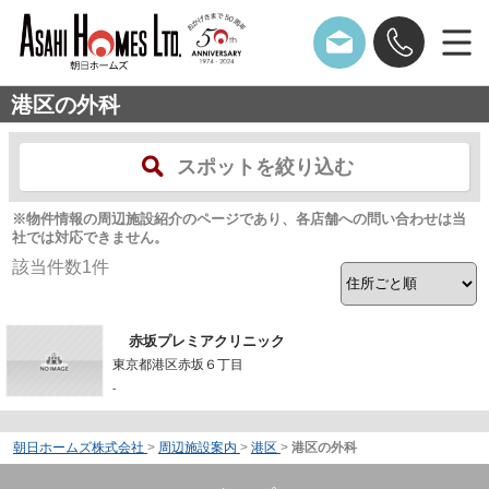
港区の外科
スポットを絞り込む
※物件情報の周辺施設紹介のページであり、各店舗への問い合わせは当
社では対応できません。
該当件数
1
件
赤坂プレミアクリニック
東京都港区赤坂６丁目
-
朝日ホームズ株式会社
>
周辺施設案内
>
港区
>
港区の外科