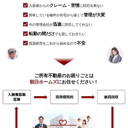
クレーム・苦情
入居者からの
に対応出来ない
管理が大変
所有している物件が自宅から遠くて
迅速
今の管理会社が
に対応してくれない
転勤の間だけ
でも貸しておきたい
不安
賃貸経営をこれから始めるので
ご所有不動産のお困りごとは
朝日ホームズ
にお任せください！