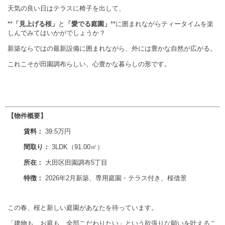
天気の良い日はテラスに椅子を出して、
**
「見上げる桜」
と
「愛でる庭園」
**に囲まれながらティータイムを楽
しんでみてはいかがでしょうか？
新築ならではの最新設備に囲まれながら、外には豊かな自然が広がる。
これこそが田園調布らしい、心豊かな暮らしの形です。
【物件概要】
賃料：
39.5万円
間取り：
3LDK（91.00㎡）
所在：
大田区田園調布5丁目
特徴：
2026年2月新築、専用庭園・テラス付き、桜借景
この春、桜と新しい庭園があなたを待っています。
「建物も、お庭も、全部こだわりたい」という欲張りな願いを叶えるこ