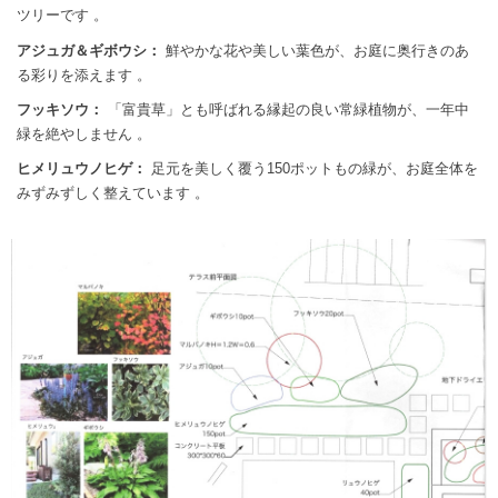
ツリーです
。
アジュガ＆ギボウシ：
鮮やかな花や美しい葉色が、お庭に奥行きのあ
る彩りを添えます
。
フッキソウ：
「富貴草」とも呼ばれる縁起の良い常緑植物が、一年中
緑を絶やしません
。
ヒメリュウノヒゲ：
足元を美しく覆う150ポットもの緑が、お庭全体を
みずみずしく整えています
。