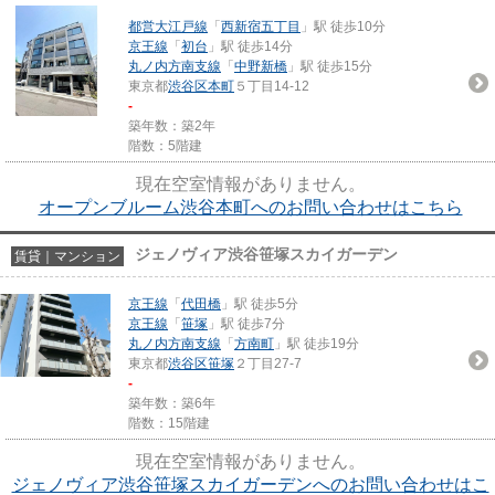
都営大江戸線
「
西新宿五丁目
」駅 徒歩10分
京王線
「
初台
」駅 徒歩14分
丸ノ内方南支線
「
中野新橋
」駅 徒歩15分
東京都
渋谷区
本町
５丁目14-12
-
築年数：築2年
階数：5階建
現在空室情報がありません。
オープンブルーム渋谷本町へのお問い合わせはこちら
ジェノヴィア渋谷笹塚スカイガーデン
賃貸｜マンション
京王線
「
代田橋
」駅 徒歩5分
京王線
「
笹塚
」駅 徒歩7分
丸ノ内方南支線
「
方南町
」駅 徒歩19分
東京都
渋谷区
笹塚
２丁目27-7
-
築年数：築6年
階数：15階建
現在空室情報がありません。
ジェノヴィア渋谷笹塚スカイガーデンへのお問い合わせはこ