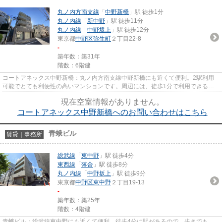
丸ノ内方南支線
「
中野新橋
」駅 徒歩1分
丸ノ内線
「
新中野
」駅 徒歩11分
丸ノ内線
「
中野坂上
」駅 徒歩12分
東京都
中野区
弥生町
２丁目22-8
-
築年数：築31年
階数：6階建
コートアネックス中野新橋：丸ノ内方南支線中野新橋にも近くて便利。2駅利用
可能でとても利便性の高いマンションです。周辺には、徒歩1分で利用できる駅
があります。防犯対策もバッチ...
現在空室情報がありません。
コートアネックス中野新橋へのお問い合わせはこちら
青蛾ビル
賃貸｜事務所
総武線
「
東中野
」駅 徒歩4分
東西線
「
落合
」駅 徒歩8分
丸ノ内線
「
中野坂上
」駅 徒歩9分
東京都
中野区
東中野
２丁目19-13
-
築年数：築25年
階数：4階建
青蛾ビル：総武線東中野にも近くて便利。徒歩4分に駅があるので、歩きでも