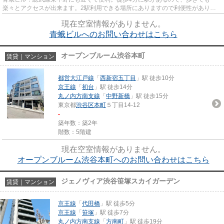
楽々とアクセスが出来ます。2駅利用できる場所にありますので利便性がありま
す。
現在空室情報がありません。
青蛾ビルへのお問い合わせはこちら
オープンブルーム渋谷本町
賃貸｜マンション
都営大江戸線
「
西新宿五丁目
」駅 徒歩10分
京王線
「
初台
」駅 徒歩14分
丸ノ内方南支線
「
中野新橋
」駅 徒歩15分
東京都
渋谷区
本町
５丁目14-12
-
築年数：築2年
階数：5階建
現在空室情報がありません。
オープンブルーム渋谷本町へのお問い合わせはこちら
ジェノヴィア渋谷笹塚スカイガーデン
賃貸｜マンション
京王線
「
代田橋
」駅 徒歩5分
京王線
「
笹塚
」駅 徒歩7分
丸ノ内方南支線
「
方南町
」駅 徒歩19分