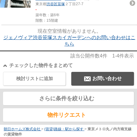
東京都
渋谷区
笹塚
２丁目27-7
-
築年数：築6年
階数：15階建
現在空室情報がありません。
ジェノヴィア渋谷笹塚スカイガーデンへのお問い合わせはこ
ちら
該当公開件数
4
件
1-4
件表示
チェックした物件をまとめて
検討リストに追加
お問い合わせ
さらに条件を絞り込む
物件リクエスト
朝日ホームズ株式会社
>
(賃貸)路線・駅から探す
>
東京メトロ丸ノ内方南支線
の賃貸物件