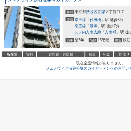
東京都
渋谷区
笹塚
２丁目27-7
住所
交通
京王線
「
代田橋
」駅 徒歩5分
京王線
「
笹塚
」駅 徒歩7分
丸ノ内方南支線
「
方南町
」駅 徒
築6年
15階建
鉄筋
築年
階数
構造
所在階
賃料
管理費・共益費
敷金
礼金
間取り
現在空室情報がありません。
ジェノヴィア渋谷笹塚スカイガーデンへのお問い