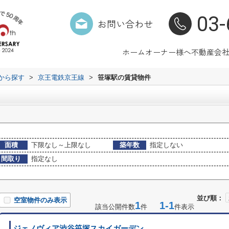
03-
お問い合わせ
ホーム
オーナー様へ
不動産会
駅から探す
>
京王電鉄京王線
>
笹塚駅の賃貸物件
面積
下限なし～上限なし
築年数
指定しない
間取り
指定なし
並び順：
空室物件のみ表示
1
1-1
該当公開件数
件
件表示
ジェノヴィア渋谷笹塚スカイガーデン