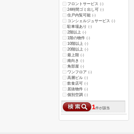
フロントサービス
(-)
24時間ゴミ出し可
(-)
住戸内覧可能
(-)
コンシェルジュサービス
(-)
駐車場あり
(-)
2階以上
(-)
1階の物件
(-)
10階以上
(-)
20階以上
(-)
最上階
(-)
南向き
(-)
角部屋
(-)
ワンフロア
(-)
高層ビル
(-)
飲食店可
(-)
居抜物件
(-)
個別空調
(-)
1
件が該当