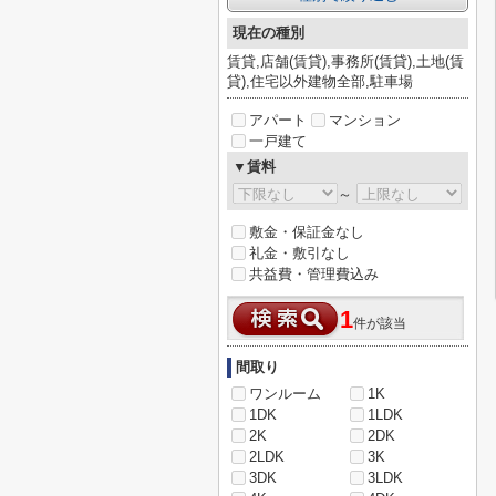
現在の種別
賃貸,店舗(賃貸),事務所(賃貸),土地(賃
貸),住宅以外建物全部,駐車場
アパート
マンション
一戸建て
▼賃料
～
敷金・保証金なし
礼金・敷引なし
共益費・管理費込み
1
件が該当
間取り
ワンルーム
1K
1DK
1LDK
2K
2DK
2LDK
3K
3DK
3LDK