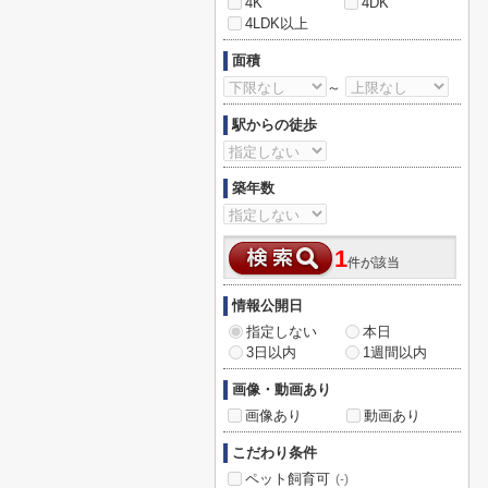
4K
4DK
4LDK以上
面積
～
駅からの徒歩
築年数
1
件が該当
情報公開日
指定しない
本日
3日以内
1週間以内
画像・動画あり
画像あり
動画あり
こだわり条件
ペット飼育可
(-)