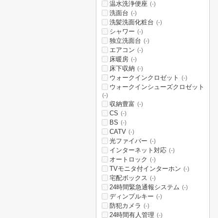
温水洗浄便座
(-)
洗面台
(-)
洗髪洗面化粧台
(-)
シャワー
(-)
独立洗面台
(-)
エアコン
(-)
床暖房
(-)
床下収納
(-)
ウォークインクロゼット
(-)
ウォークインシューズクロゼット
(-)
収納豊富
(-)
CS
(-)
BS
(-)
CATV
(-)
光ファイバー
(-)
インターネット対応
(-)
オートロック
(-)
TVモニタ付インターホン
(-)
宅配ボックス
(-)
24時間緊急通報システム
(-)
ディンプルキー
(-)
防犯カメラ
(-)
24時間有人管理
(-)