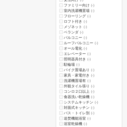
(-)
ファミリー向け
(-)
室内洗濯機置場
(-)
フローリング
(-)
ロフト付き
(-)
メゾネット
(-)
ベランダ
(-)
バルコニー
(-)
ルーフバルコニー
(-)
オール電化
(-)
エレベーター
(-)
照明器具付き
(-)
駐輪場
(-)
バイク置場あり
(-)
家具・家電付き
(-)
洗濯機置場有
(-)
外観タイル張り
(-)
コンロ２口以上
(-)
食器洗い乾燥機
(-)
システムキッチン
(-)
対面式キッチン
(-)
バス・トイレ別
(-)
追焚機能浴室
(-)
浴室乾燥機
(-)