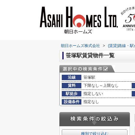
朝日ホームズ株式会社
>
(賃貸)路線・
笹塚駅賃貸物件一覧
沿線
笹塚駅
賃料
下限なし～上限なし
駅徒歩
指定しない
設備条件
指定なし
種別で絞り込む