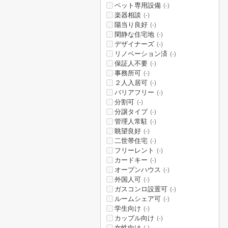
ペット専用設備
(-)
楽器相談
(-)
陽当り良好
(-)
閑静な住宅地
(-)
デザイナーズ
(-)
リノベーション済
(-)
保証人不要
(-)
事務所可
(-)
２人入居可
(-)
バリアフリー
(-)
分割可
(-)
分譲タイプ
(-)
管理人常駐
(-)
眺望良好
(-)
二世帯住宅
(-)
フリーレント
(-)
カードキー
(-)
オープンハウス
(-)
外国人可
(-)
ガスコンロ設置可
(-)
ルームシェア可
(-)
学生向け
(-)
カップル向け
(-)
女性向け